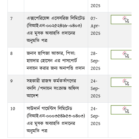
2025
7
এক্সপেরিয়েন্স এসেসরিজ লিমিটেড
07-
(বিআইএন-০০২৫২৪৬৮-০৪০৩)
Apr-
এর মূসক অব্যাহতি প্রদানের
2025
অনুমতি পত্র
8
জনাব হাপিজা আক্তার, পিতা:
28-
হায়দার হোসেন এর পাসপোর্ট
Sep-
নবায়ন করার জন্য অনাপত্তি প্রদান
2025
9
সহকারী রাজস্ব কর্মকর্তাগণের
24-
বদলি /পদায়ন সংক্রান্ত অফিস
Sep-
আদেশ
2025
10
সাউদার্ন গার্মেন্টস লিমিটেড
24-
(বিআইএন-০০০৩৫৪৯৫৩-০৪০৩)
Sep-
এর মূসক অব্যাহতি প্রদানের
2025
অনুমতি পত্র