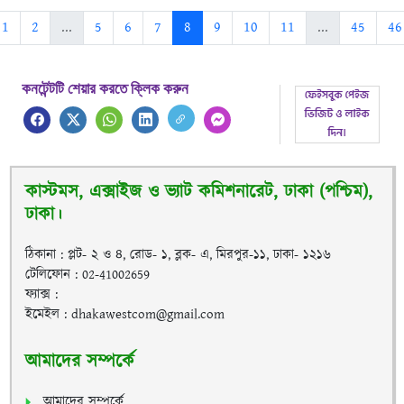
1
2
...
5
6
7
8
9
10
11
...
45
46
কনটেন্টটি শেয়ার করতে ক্লিক করুন
কাস্টমস, এক্সাইজ ও ভ্যাট কমিশনারেট, ঢাকা (পশ্চিম),
ঢাকা।
ঠিকানা : প্লট- ২ ও ৪, রোড- ১, ব্লক- এ, মিরপুর-১১, ঢাকা- ১২১৬
টেলিফোন : 02-41002659
ফ্যাক্স :
ইমেইল : dhakawestcom@gmail.com
আমাদের সম্পর্কে
আমাদের সম্পর্কে