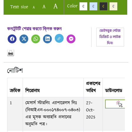
A
Color
A
Text size
C
C
C
C
A
কনটেন্টটি শেয়ার করতে ক্লিক করুন
নোটিশ
প্রকাশের
ক্রমিক
শিরোনাম
তারিখ
ডাউনলোড
1
মেসার্স স্টারলিং এ্যাপারেলস লিঃ
27-
(বিআইএন-০০০১৭৪০০৭-০৪০৩)
Oct-
এর মূসক অব্যাহতি প্রদানের
2025
অনুমতি পত্র।