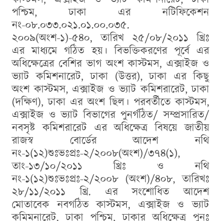
পশ্চিম, ঢাকা এর নটিফিকেশন
নং-০৮.০৩৩.০২১.০১.০০.০৩৫.
২০০৯(অংশ-১)-৫৪০, তারিখ ২৫/০৮/২০১১ খ্রিঃ
এর মাধ্যমে গঠিত হয়। বিভক্তিকরণের পূর্বে এর
অধিক্ষেত্রের বেশির ভাগ অংশ কাস্টমস, এক্সাইজ ও
ভ্যাট কমিশনারেট, ঢাকা (উত্তর), ঢাকা এর কিছু
অংশ কাস্টমস, এক্সাইজ ও ভ্যাট কমিশরারেট, ঢাকা
(দক্ষিণ), ঢাকা এর অংশ ছিল। পরবর্তীতে কাস্টমস,
এক্সাইজ ও ভ্যাট বিভাগের পুনর্গঠিত/ সম্প্রসারিত/
নবসৃষ্ট কমিশরারেট এর অধিক্ষেত্র বিষয়ে জাতীয়
রাজস্ব বোর্ডের আদেশ নথি
নং-১(১২)শুঃভঃপ্রঃ-২/২০০৮(অংশ)/৩৭৪(১),
তাং-১৩/১০/২০১১ খ্রিঃ ও নথি
নং-১(১২)শুঃভঃপ্রঃ-২/২০০৮ (অংশ)/৪০৮, তারিখঃ
২৮/১১/২০১১ খ্রি. এর সংশোধিত আদেশ
মোতাবেক নবগঠিত কাস্টমস, এক্সাইজ ও ভ্যাট
কমিমনারেট, ঢাকা পশ্চিম, ঢাকার অধিক্ষেত্র পুুুনঃ