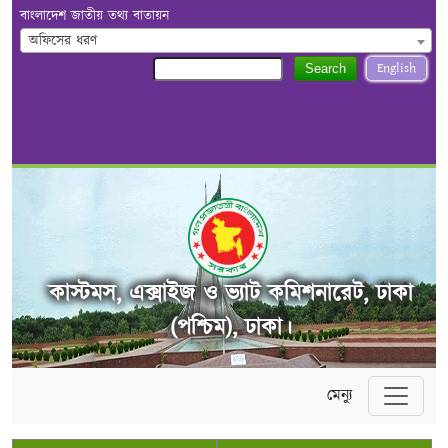
বাংলাদেশ জাতীয় তথ্য বাতায়ন
অফিসের ধরণ
English
Search
কাস্টমস, এক্সাইজ ও ভ্যাট কমিশনারেট, ঢাকা
(পশ্চিম), ঢাকা।
মেন্যু