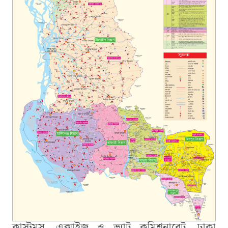
কাস্টমস, এক্সাইজ ও ভ্যাট কমিশনারেট, ঢাকা