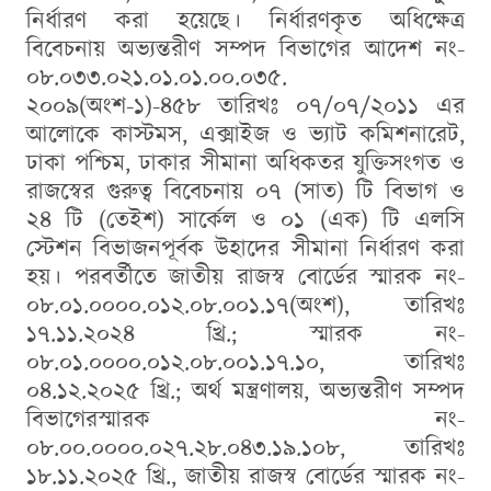
নির্ধারণ করা হয়েছে। নির্ধারণকৃত অধিক্ষেত্র
বিবেচনায় অভ্যন্তরীণ সম্পদ বিভাগের আদেশ নং-
০৮.০৩৩.০২১.০১.০১.০০.০৩৫.
২০০৯(অংশ-১)-৪৫৮ তারিখঃ ০৭/০৭/২০১১ এর
আলোকে কাস্টমস, এক্সাইজ ও ভ্যাট কমিশনারেট,
ঢাকা পশ্চিম, ঢাকার সীমানা অধিকতর যুক্তিসংগত ও
রাজস্বের গুরুত্ব বিবেচনায় ০৭ (সাত) টি বিভাগ ও
২৪ টি (তেইশ) সার্কেল ও ০১ (এক) টি এলসি
স্টেশন বিভাজনপূর্বক উহাদের সীমানা নির্ধারণ করা
হয়। পরবর্তীতে জাতীয় রাজস্ব বোর্ডের স্মারক নং-
০৮.০১.০০০০.০১২.০৮.০০১.১৭(অংশ), তারিখঃ
১৭.১১.২০২৪ খ্রি.; স্মারক নং-
০৮.০১.০০০০.০১২.০৮.০০১.১৭.১০, তারিখঃ
০৪.১২.২০২৫ খ্রি.; অর্থ মন্ত্রণালয়, অভ্যন্তরীণ সম্পদ
বিভাগেরস্মারক নং-
০৮.০০.০০০০.০২৭.২৮.০৪৩.১৯.১০৮, তারিখঃ
১৮.১১.২০২৫ খ্রি., জাতীয় রাজস্ব বোর্ডের স্মারক নং-