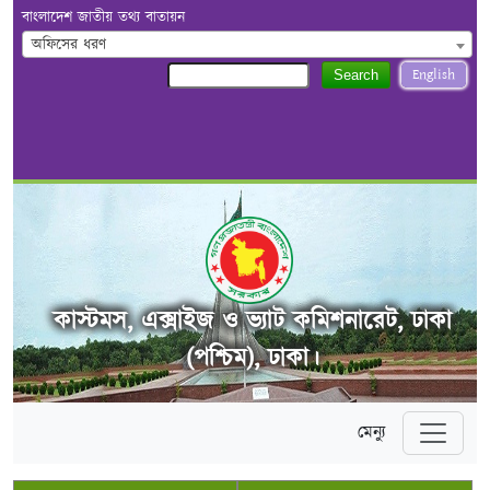
বাংলাদেশ জাতীয় তথ্য বাতায়ন
অফিসের ধরণ
English
Search
কাস্টমস, এক্সাইজ ও ভ্যাট কমিশনারেট, ঢাকা
(পশ্চিম), ঢাকা।
মেন্যু